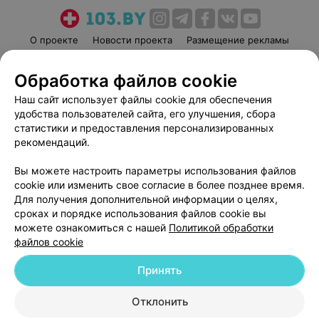
О проекте
Новости проекта
Размещение рекламы
Медицинский маркетинг
Публичный договор
Обработка файлов cookie
Пользовательское соглашение
Способы оплаты
Наш сайт использует файлы cookie для обеспечения
Вакансии
Партнеры
удобства пользователей сайта, его улучшения, сбора
Написать руководителю 103.by
статистики и предоставления персонализированных
Написать в поддержку
рекомендаций.
Персональные настройки cookie
Вы можете настроить параметры использования файлов
Обработка персональных данных
cookie или изменить свое согласие в более позднее время.
Для получения дополнительной информации о целях,
сроках и порядке использования файлов cookie вы
можете ознакомиться с нашей
Политикой обработки
файлов cookie
Принять
© 2026 ООО «Артокс Лаб», УНП 191700409
| 220012, Республика Беларусь,
г. Минск, улица Толбухина, 2, пом. 16 | help@103.by
Отклонить
Служба поддержки
+375 291212755