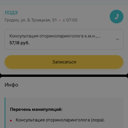
ЛОДЭ
Гродно, ул. Б.Троицкая, 51
с 07:00
Консультация оториноларинголога к.м.н.,
доцент
57,18 руб.
Записаться
Инфо
Перечень манипуляций:
Консультация оториноларинголога (лора).