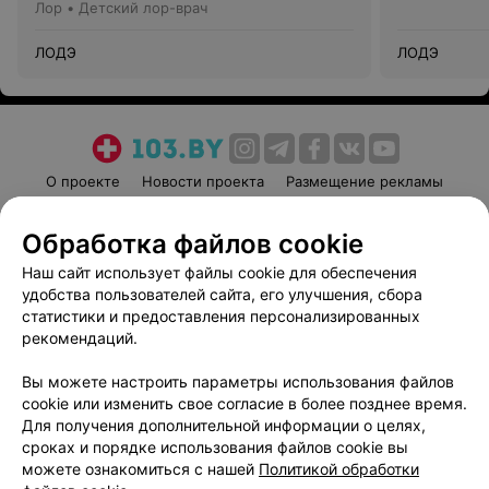
Лор • Детский лор-врач
ЛОДЭ
ЛОДЭ
О проекте
Новости проекта
Размещение рекламы
Медицинский маркетинг
Публичный договор
Обработка файлов cookie
Пользовательское соглашение
Способы оплаты
Наш сайт использует файлы cookie для обеспечения
Вакансии
Партнеры
удобства пользователей сайта, его улучшения, сбора
Написать руководителю 103.by
статистики и предоставления персонализированных
Написать в поддержку
рекомендаций.
Персональные настройки cookie
Вы можете настроить параметры использования файлов
Обработка персональных данных
cookie или изменить свое согласие в более позднее время.
Для получения дополнительной информации о целях,
сроках и порядке использования файлов cookie вы
можете ознакомиться с нашей
Политикой обработки