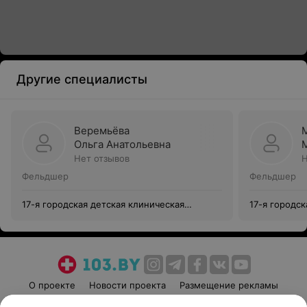
Другие специалисты
Веремьёва
Ольга Анатольевна
Нет отзывов
Н
Фельдшер
Фельдшер
17-я городская детская клиническая
17-я городск
поликлиника
поликлиник
О проекте
Новости проекта
Размещение рекламы
Медицинский маркетинг
Публичный договор