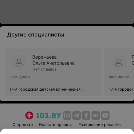
Другие специалисты
Веремьёва
Ольга Анатольевна
Нет отзывов
Н
Фельдшер
Фельдшер
17-я городская детская клиническая
17-я городск
поликлиника
поликлиник
О проекте
Новости проекта
Размещение рекламы
Медицинский маркетинг
Публичный договор