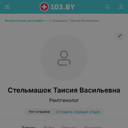
Экскреторная урография
•
Стельмашок Таисия Васильевна
Стельмашок Таисия Васильевна
Рентгенолог
Нет отзывов
Оставить первый отзыв
Запись
Инфо
Отзывы
На карте