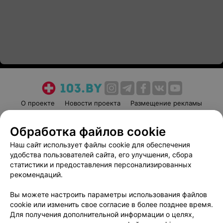
О проекте
Новости проекта
Размещение рекламы
Медицинский маркетинг
Публичный договор
Обработка файлов cookie
Пользовательское соглашение
Способы оплаты
Наш сайт использует файлы cookie для обеспечения
Вакансии
Партнеры
удобства пользователей сайта, его улучшения, сбора
Написать руководителю 103.by
статистики и предоставления персонализированных
Написать в поддержку
рекомендаций.
Персональные настройки cookie
Вы можете настроить параметры использования файлов
Обработка персональных данных
cookie или изменить свое согласие в более позднее время.
Для получения дополнительной информации о целях,