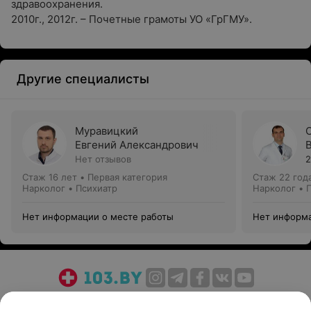
здравоохранения.
2010г., 2012г. – Почетные грамоты УО «ГрГМУ».
Другие специалисты
Муравицкий
Евгений Александрович
Нет отзывов
2
Стаж 16 лет
•
Первая категория
Стаж 22 год
Нарколог • Психиатр
Нарколог • 
Нет информации о месте работы
Нет информа
О проекте
Новости проекта
Размещение рекламы