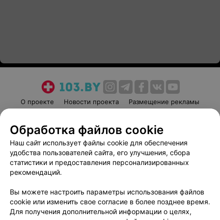
О проекте
Новости проекта
Размещение рекламы
Медицинский маркетинг
Публичный договор
Обработка файлов cookie
Пользовательское соглашение
Способы оплаты
Наш сайт использует файлы cookie для обеспечения
Вакансии
Партнеры
удобства пользователей сайта, его улучшения, сбора
Написать руководителю 103.by
статистики и предоставления персонализированных
Написать в поддержку
рекомендаций.
Персональные настройки cookie
Вы можете настроить параметры использования файлов
Обработка персональных данных
cookie или изменить свое согласие в более позднее время.
Для получения дополнительной информации о целях,