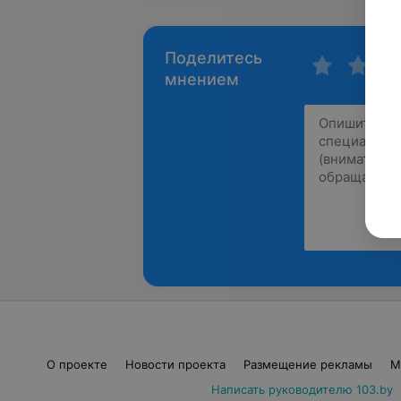
Поделитесь
мнением
О проекте
Новости проекта
Размещение рекламы
М
Написать руководителю 103.by