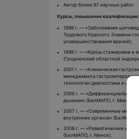
Автор более 67 научных работ.
Курсы, повышение квалификации:
1998 г. — «Заболевания щитови
Трудового Красного Знамени го
усовершенствования врачей);
1998 г. — «Курсы стажировки и
(Гродненский областной эндокр
2001 г. — «Клиническая гастроэ
менеджмента гастроэнтерологич
технологии диагностики и лечен
2006 г. — «Дифференциальная д
дыхания» (БелМАПО, г. Минск);
2007 г. — «Современные методы
внутренних органов» (БелМАПО, 
2008 г. — «Ревматические и не
(БелМАПО, г. Минск);