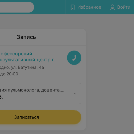
Избранное
Войти
Запись
офессорский
нсультативный центр г.
одно
одно, ул. Ватутина, 4а
до 20:00
ция пульмонолога, доцента,
б.
 медицинских наук
Записаться