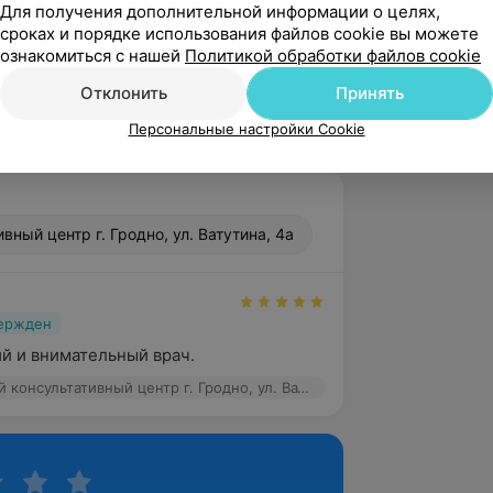
Для получения дополнительной информации о целях,
роводимости» (БелМАПО, г. Минск);
сроках и порядке использования файлов cookie вы можете
ознакомиться с нашей
Политикой обработки файлов cookie
 внедрения образовательных
по специальностям I ступени высшего
Отклонить
Принять
Персональные настройки Cookie
ный центр г. Гродно, ул. Ватутина, 4а
вержден
й и внимательный врач.
Профессорский консультативный центр г. Гродно, ул. Ватутина, 4а