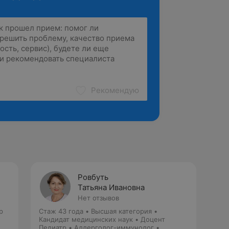
Рекомендую
Ровбуть
Татьяна Ивановна
Нет отзывов
р
Стаж 43 года
•
Высшая категория
•
Кандидат медицинских наук • Доцент
Педиатр • Аллерголог-иммунолог •