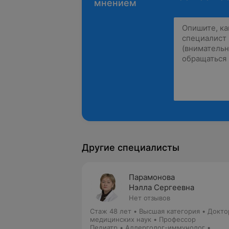
мнением
Другие специалисты
Парамонова
Нэлла Сергеевна
Нет отзывов
Стаж 48 лет
•
Высшая категория
•
Докто
медицинских наук • Профессор
Педиатр • Аллерголог-иммунолог •