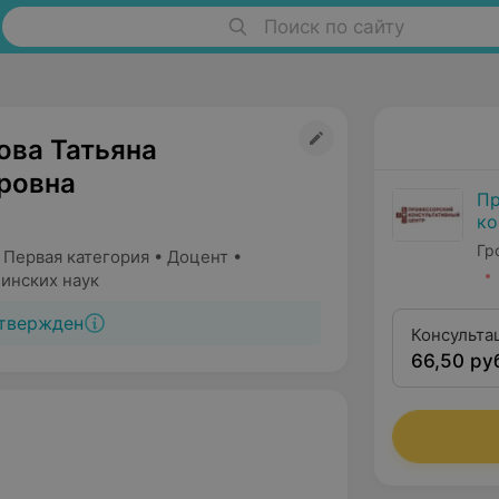
Поиск по сайту
ова Татьяна
ровна
Пр
ко
Гр
Гр
 Первая категория • Доцент •
инских наук
твержден
Консульта
66,50 ру
кандидата