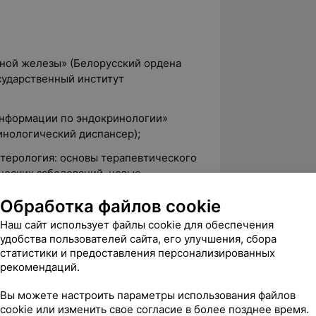
дной железы» (Белорусский ордена
сударственный институт
 информации по эндокринологии»
инологический диспансер);
нтерология: основы терапевтического
еских заболеваний, новые
ия» (БелМАПО, г. Минск);
Обработка файлов cookie
иагностика заболеваний органов
Наш сайт использует файлы cookie для обеспечения
удобства пользователей сайта, его улучшения, сбора
 диагностики и лечения заболеваний
статистики и предоставления персонализированных
рекомендаций.
г. Минск);
ревматические болезни сердца»
Вы можете настроить параметры использования файлов
cookie или изменить свое согласие в более позднее время.