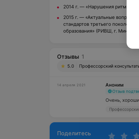
2014 г. — «Нарушения ритма и п
2015 г. — «Актуальные вопросы
стандартов третьего поколения 
образования» (РИВШ, г. Минск).
Отзывы
1
5.0
Профессорский консультатив
Аноним
14 апреля 2021
Отзыв подт
Очень, хороши
Поделитесь