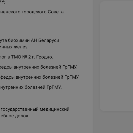
МУ;
дненского городского Совета
тута биохимии АН Беларуси
инных желез.
ог в ТМО № 2 г. Гродно.
афедры внутренних болезней ГрГМУ.
кафедры внутренних болезней ГрГМУ.
 внутренних болезней ГрГМУ.
й государственный медицинский
чебное дело».