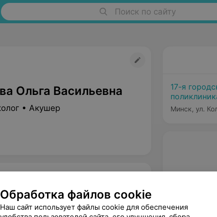
Поиск по сайту
17-я городс
ва Ольга Васильевна
поликлиник
колог • Акушер
Минск, ул. Ко
Обработка файлов cookie
Наш сайт использует файлы cookie для обеспечения
удобства пользователей сайта, его улучшения, сбора