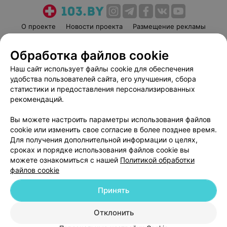
О проекте
Новости проекта
Размещение рекламы
Медицинский маркетинг
Публичный договор
Обработка файлов cookie
Пользовательское соглашение
Способы оплаты
Наш сайт использует файлы cookie для обеспечения
Вакансии
Партнеры
удобства пользователей сайта, его улучшения, сбора
Написать руководителю 103.by
статистики и предоставления персонализированных
Написать в поддержку
рекомендаций.
Персональные настройки cookie
Вы можете настроить параметры использования файлов
Обработка персональных данных
cookie или изменить свое согласие в более позднее время.
Для получения дополнительной информации о целях,
сроках и порядке использования файлов cookie вы
можете ознакомиться с нашей
Политикой обработки
файлов cookie
Принять
© 2026 ООО «Артокс Лаб», УНП 191700409
| 220012, Республика Беларусь,
г. Минск, улица Толбухина, 2, пом. 16 | help@103.by
Отклонить
Служба поддержки
+375 291212755