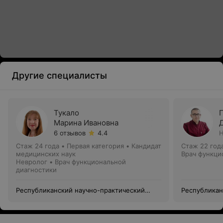
Другие специалисты
Тукало
Марина Ивановна
6 отзывов
4.4
Н
Стаж 24 года
•
Первая категория
•
Кандидат
Стаж 22 год
медицинских наук
Врач функци
Невролог • Врач функциональной
диагностики
Республиканский научно-практический
Республикан
центр медицинской экспертизы и
центр медиц
реабилитации
реабилитац