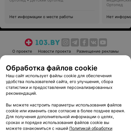
Ортопед • Детский ортопед
медицинских
Ортопед
Нет информации о месте работы
Нет информа
О проекте
Новости проекта
Размещение рекламы
Медицинский маркетинг
Публичный договор
Обработка файлов cookie
Пользовательское соглашение
Способы оплаты
Наш сайт использует файлы cookie для обеспечения
Вакансии
Партнеры
удобства пользователей сайта, его улучшения, сбора
Написать руководителю 103.by
статистики и предоставления персонализированных
Написать в поддержку
рекомендаций.
Персональные настройки cookie
Вы можете настроить параметры использования файлов
Обработка персональных данных
cookie или изменить свое согласие в более позднее время.
Для получения дополнительной информации о целях,
сроках и порядке использования файлов cookie вы
можете ознакомиться с нашей
Политикой обработки