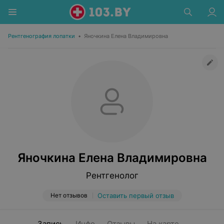
Рентгенография лопатки
•
Яночкина Елена Владимировна
Яночкина Елена Владимировна
Рентгенолог
Нет отзывов
Оставить первый отзыв
Запись
Инфо
Отзывы
На карте