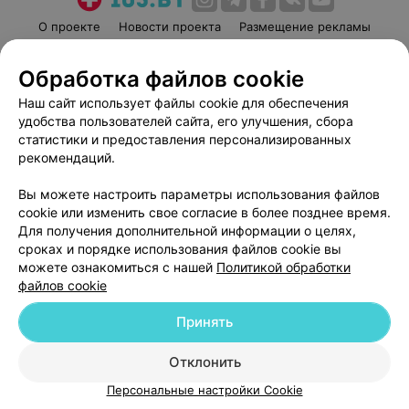
О проекте
Новости проекта
Размещение рекламы
Медицинский маркетинг
Публичный договор
Обработка файлов cookie
Пользовательское соглашение
Способы оплаты
Наш сайт использует файлы cookie для обеспечения
Вакансии
Партнеры
удобства пользователей сайта, его улучшения, сбора
Написать руководителю 103.by
статистики и предоставления персонализированных
Написать в поддержку
рекомендаций.
Персональные настройки cookie
Вы можете настроить параметры использования файлов
Обработка персональных данных
cookie или изменить свое согласие в более позднее время.
Для получения дополнительной информации о целях,
сроках и порядке использования файлов cookie вы
можете ознакомиться с нашей
Политикой обработки
файлов cookie
Принять
© 2026 ООО «Артокс Лаб», УНП 191700409
| 220012, Республика Беларусь,
г. Минск, улица Толбухина, 2, пом. 16 | help@103.by
Отклонить
Служба поддержки
+375 291212755
Персональные настройки Cookie