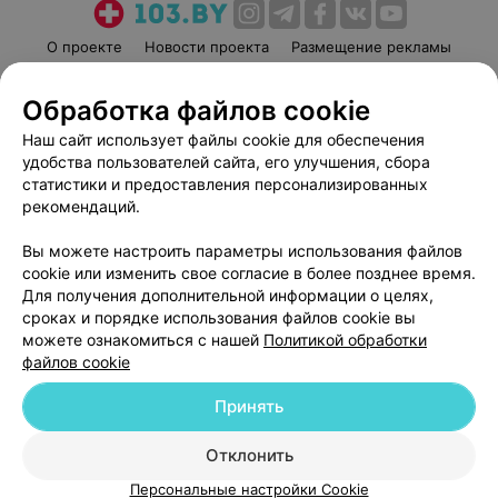
О проекте
Новости проекта
Размещение рекламы
Медицинский маркетинг
Публичный договор
Обработка файлов cookie
Пользовательское соглашение
Способы оплаты
Наш сайт использует файлы cookie для обеспечения
Вакансии
Партнеры
удобства пользователей сайта, его улучшения, сбора
Написать руководителю 103.by
статистики и предоставления персонализированных
Написать в поддержку
рекомендаций.
Персональные настройки cookie
Вы можете настроить параметры использования файлов
Обработка персональных данных
cookie или изменить свое согласие в более позднее время.
Для получения дополнительной информации о целях,
сроках и порядке использования файлов cookie вы
можете ознакомиться с нашей
Политикой обработки
файлов cookie
Принять
© 2026 ООО «Артокс Лаб», УНП 191700409
| 220012, Республика Беларусь,
г. Минск, улица Толбухина, 2, пом. 16 | help@103.by
Отклонить
Служба поддержки
+375 291212755
Персональные настройки Cookie