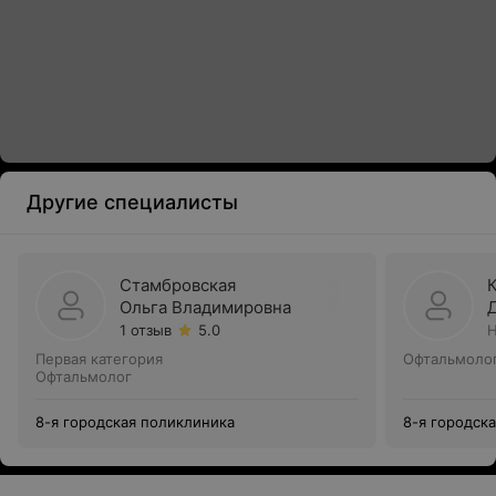
Другие специалисты
Стамбровская
Ольга Владимировна
1 отзыв
5.0
Н
Первая категория
Офтальмоло
Офтальмолог
8-я городская поликлиника
8-я городск