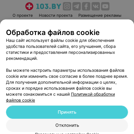
О проекте
Новости проекта
Размещение рекламы
Медицинский маркетинг
Публичный договор
Обработка файлов cookie
Пользовательское соглашение
Способы оплаты
Наш сайт использует файлы cookie для обеспечения
Вакансии
Партнеры
удобства пользователей сайта, его улучшения, сбора
Написать руководителю 103.by
статистики и предоставления персонализированных
Написать в поддержку
рекомендаций.
Персональные настройки cookie
Вы можете настроить параметры использования файлов
Обработка персональных данных
cookie или изменить свое согласие в более позднее время.
Для получения дополнительной информации о целях,
сроках и порядке использования файлов cookie вы
можете ознакомиться с нашей
Политикой обработки
файлов cookie
Принять
© 2026 ООО «Артокс Лаб», УНП 191700409
| 220012, Республика Беларусь,
г. Минск, улица Толбухина, 2, пом. 16 | help@103.by
Отклонить
Служба поддержки
+375 291212755