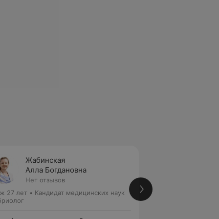
Жабинская
Петро
Алла Богдановна
Елена
Нет отзывов
Нет от
ж 27 лет
•
Кандидат медицинских наук
Стаж 18 лет
бриолог
Эмбриолог