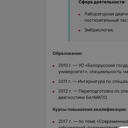
Сфера деятельности:
Лабораторная диагн
посткоитальный тест
Эмбриология.
Образование:
2010 г. — УО «Белорусский гос
университет», специальность «
2011 г. — Интернатура по специ
2012 г. — Переподготовка по сп
диагностики БелМАПО.
Курсы повышения квалификации:
2017 г. — по теме «Современны
заболеваний: полимеразная цепн