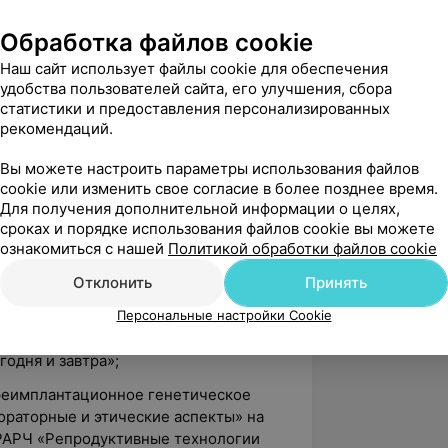
огические технологии,
Обработка файлов cookie
».
Наш сайт использует файлы cookie для обеспечения
х:
удобства пользователей сайта, его улучшения, сбора
статистики и предоставления персонализированных
 II Международного конгресса
рекомендаций.
ционные технологии в
Вы можете настроить параметры использования файлов
cookie или изменить свое согласие в более позднее время.
 практической конференции
Для получения дополнительной информации о целях,
ов и неонатологов по теме
сроках и порядке использования файлов cookie вы можете
ные технологии»;
ознакомиться с нашей
Политикой обработки файлов cookie
одной Конференции РАРЧ
Отклонить
Принять
одня и завтра»;
Персональные настройки Cookie
ника Ежегодной Конференции РАРЧ
одня и завтра»;
Преимплантационное генетическое
ораторные и этические аспекты» на
РАРЧ «Репродуктивные технологии