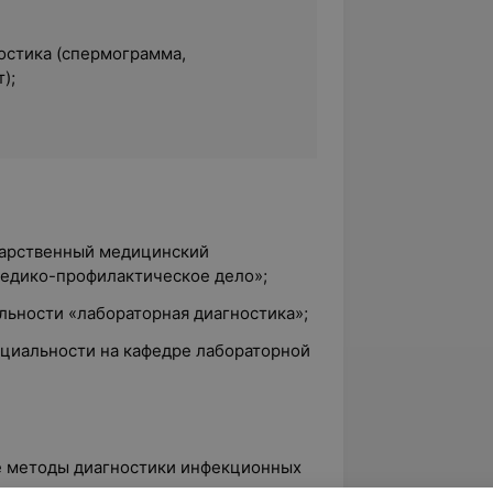
остика (спермограмма,
);
ударственный медицинский
медико-профилактическое дело»;
альности «лабораторная диагностика»;
ециальности на кафедре лабораторной
е методы диагностики инфекционных
ая реакция, генодиагностика,