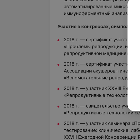
автоматизированные микробиол
иммуноферментный анализ и др.
Участие в конгрессах, симпозиума
2018 г. — сертификат участника
«Проблемы репродукции: инова
репродуктивной медицине»;
2018 г. — сертификат участника
Ассоциации акушеров-гинеколог
«Вспомогательные репродуктив
2018 г. — участник XXVIII Ежег
«Репродуктивные технологии сег
2018 г. — свидетельство участ
«Репродуктивные технологии сег
2018 г. — участник семинара «
тестирование: клинические, лаб
XXVIII Ежегодной Конференции 