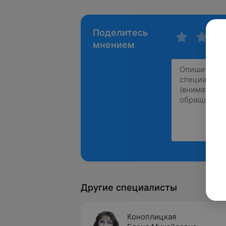
Поделитесь
мнением
Другие специалисты
Коноплицкая