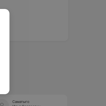
Саматыго
Конаш