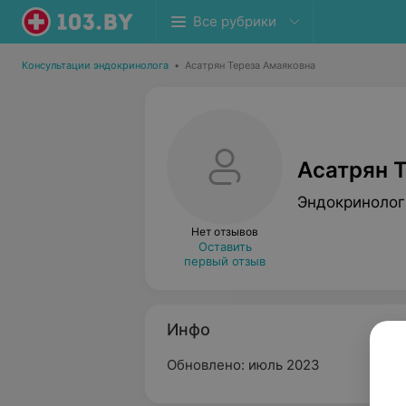
Все рубрики
Консультации эндокринолога
•
Асатрян Тереза Амаяковна
Асатрян 
Эндокринолог
Нет отзывов
Оставить
первый отзыв
Инфо
Обновлено: июль 2023