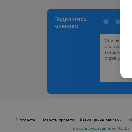
Поделитесь
мнением
О проекте
Новости проекта
Размещение рекламы
М
Написать руководителю 103.by