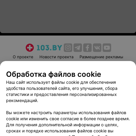
О проекте
Новости проекта
Размещение рекламы
Медицинский маркетинг
Публичный договор
Обработка файлов cookie
Пользовательское соглашение
Способы оплаты
Наш сайт использует файлы cookie для обеспечения
Вакансии
Партнеры
удобства пользователей сайта, его улучшения, сбора
Написать руководителю 103.by
статистики и предоставления персонализированных
Написать в поддержку
рекомендаций.
Персональные настройки cookie
Вы можете настроить параметры использования файлов
Обработка персональных данных
cookie или изменить свое согласие в более позднее время.
Для получения дополнительной информации о целях,
сроках и порядке использования файлов cookie вы