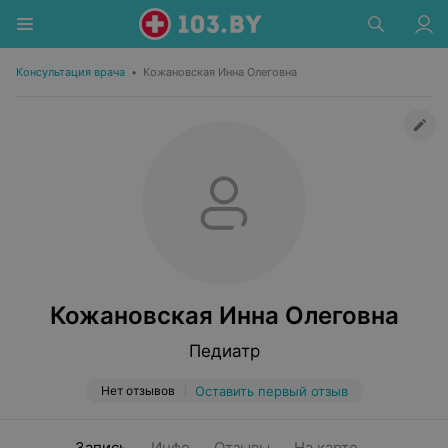
Консультация врача
•
Кожановская Инна Олеговна
Кожановская Инна Олеговна
Педиатр
Нет отзывов
Оставить первый отзыв
Запись
Инфо
Отзывы
На карте