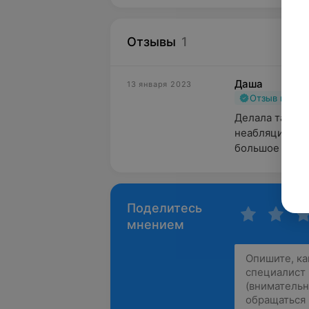
Отзывы
1
Даша
13 января 2023
Отзыв подт
Делала такую 
неабляционное
большое врачу
Поделитесь
мнением