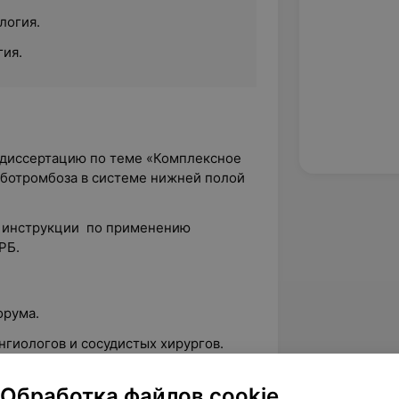
логия.
гия.
ю диссертацию по теме «Комплексное
ботромбоза в системе нижней полой
 1 инструкции по применению
РБ.
орума.
гиологов и сосудистых хирургов.
рачей.
Обработка файлов cookie