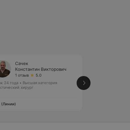
Сачек
Кордз
Константин Викторович
Георг
1 отзыв
5.0
2 отзы
ж 24 года
•
Высшая категория
Стаж 13 лет
•
Перв
стический хирург
Флеболог • Сосуди
ii (Линии)
Linii (Линии)