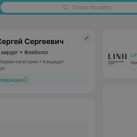
Поиск по сайту
Сергей Сергеевич
 хирург • Флеболог
Lin
Первая категория • Кандидат
Ми
ук
твержден