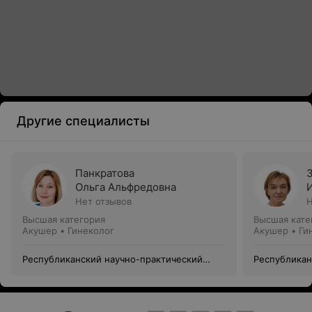
Другие специалисты
Панкратова
Ольга Альфредовна
Нет отзывов
Н
Высшая категория
Высшая кате
Акушер • Гинеколог
Акушер • Ги
Республиканский научно-практический
Республикан
центр «Мать и дитя»
центр «Мать 