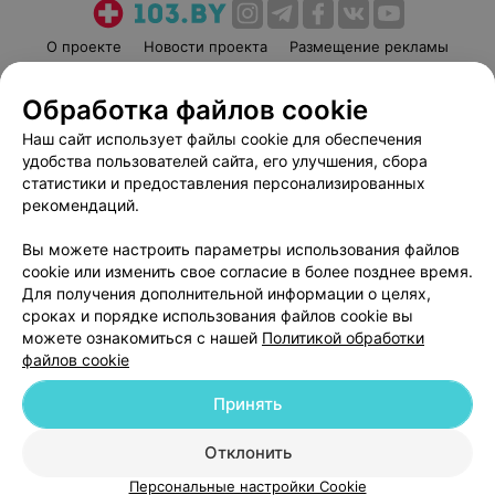
О проекте
Новости проекта
Размещение рекламы
Медицинский маркетинг
Публичный договор
Обработка файлов cookie
Пользовательское соглашение
Способы оплаты
Наш сайт использует файлы cookie для обеспечения
Вакансии
Партнеры
удобства пользователей сайта, его улучшения, сбора
Написать руководителю 103.by
статистики и предоставления персонализированных
Написать в поддержку
рекомендаций.
Персональные настройки cookie
Вы можете настроить параметры использования файлов
Обработка персональных данных
cookie или изменить свое согласие в более позднее время.
Для получения дополнительной информации о целях,
сроках и порядке использования файлов cookie вы
можете ознакомиться с нашей
Политикой обработки
файлов cookie
Принять
© 2026 ООО «Артокс Лаб», УНП 191700409
| 220012, Республика Беларусь,
г. Минск, улица Толбухина, 2, пом. 16 | help@103.by
Отклонить
Служба поддержки
+375 291212755
Персональные настройки Cookie