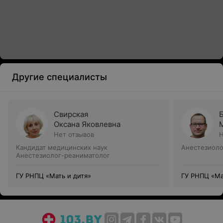
Другие специалисты
Свирская
Оксана Яковлевна
Нет отзывов
Н
Кандидат медицинских наук
Анестезиоло
Анестезиолог-реаниматолог
ГУ РНПЦ «Мать и дитя»
ГУ РНПЦ «Ма