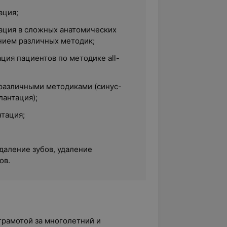
ация;
ация в сложных анатомических
нием различных методик;
ция пациентов по методике all-
различными методиками (синус-
лантация);
нтация;
даление зубов, удаление
ов.
грамотой за многолетний и