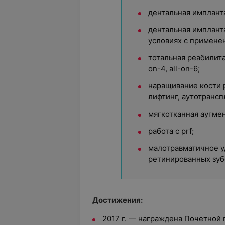
дентальная имплант
дентальная имплант
условиях с примене
тотальная реабилита
on-4, all-on-6;
наращивание кости 
лифтинг, аутотрансп
мягкотканная аугме
работа с prf;
малотравматичное у
ретинированных зуб
Достижения:
2017 г. — награждена Почетной 