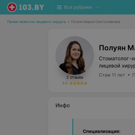
Все рубрики
Прием челюстно-лицевого хирурга
•
Полуян Мария Светославовна
Полуян М
Стоматолог-х
лицевой хиру
Стаж 11 лет • 
2 отзыва
5.0
Инфо
Специализация: