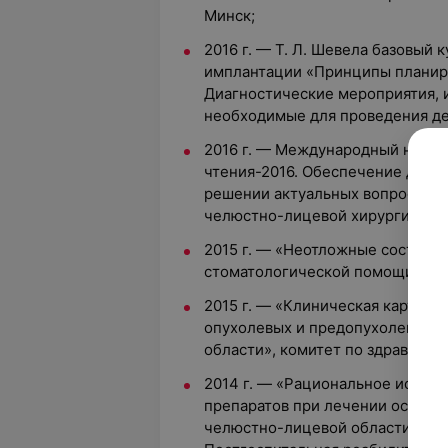
Минск;
2016 г. — Т. Л. Шевела базовый 
имплантации «Принципы планир
Диагностические мероприятия, 
необходимые для проведения де
2016 г. — Международный научн
чтения-2016. Обеспечение демо
решении актуальных вопросов х
челюстно-лицевой хирургии», М
2015 г. — «Неотложные состоян
стоматологической помощи», Ми
2015 г. — «Клиническая картина
опухолевых и предопухолевых 
области», комитет по здравоох
2014 г. — «Рациональное испол
препаратов при лечении острых
челюстно-лицевой области и ин