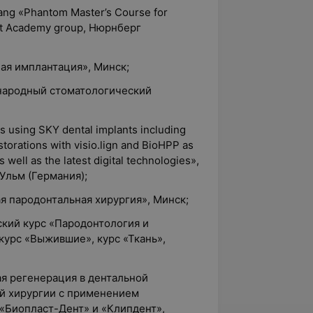
Lang «Phantom Master’s Course for
ent Academy group, Нюрнберг
ная имплантация», Минск;
ународный стоматологический
es using SKY dental implants including
torations with visio.lign and BioHPP as
 well as the latest digital technologies»,
Ульм (Германия);
ая пародонтальная хирургия», Минск;
еский курс «Пародонтология и
курс «Выжившие», курс «Ткань»,
ая регенерация в дентальной
й хирургии с применением
«Биопласт-Дент» и «Клипдент»,