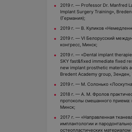
2019 г. — Professor Dr. Manfred 
Implant Surgery Training», Bred
(Германия);
2019 г. — В. Куликов «Немедлен
2019 г. — VI Белорусский межд
конгресс, Минск;
2019 г. — «Dental implant therapi
SKY fast&fixed immediate fixed res
new implant prosthetic materials as
Bredent Academy group, Зенден, 
2019 г. — М. Солонько «Лоскутн
2018 г. — А. М. Фролов практич
протоколы смешанного приема: 
Минск;
2017 г. — «Направленная тканев
имплантологии и пародонтально
остеопластических материалом 