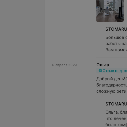
STOMAR
Большое с
работы на
Вам помоч
Ольга
6 апреля 2023
Отзыв подт
Добрый день! 
благодарность
сложную ретин
STOMAR
Ольга, бл
что лечен
было комф