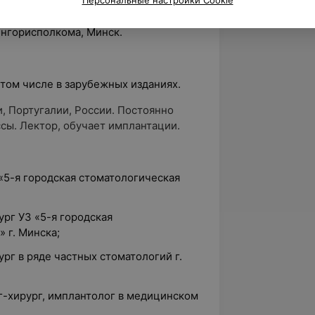
 и диспансеризация пациентов с
ссами челюстно-лицевой области»,
нгорисполкома, Минск.
 том числе в зарубежных изданиях.
, Португалии, России. Постоянно
сы. Лектор, обучает имплантации.
 «5-я городская стоматологическая
ург УЗ «5-я городская
 г. Минска;
ург в ряде частных стоматологий г.
г-хирург, имплантолог в медицинском