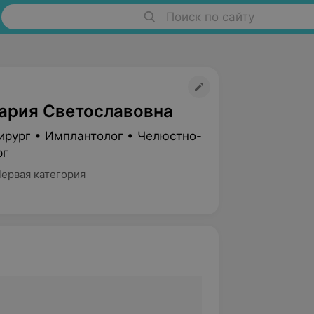
Поиск по сайту
ария Светославовна
ирург • Имплантолог • Челюстно-
рг
Первая категория