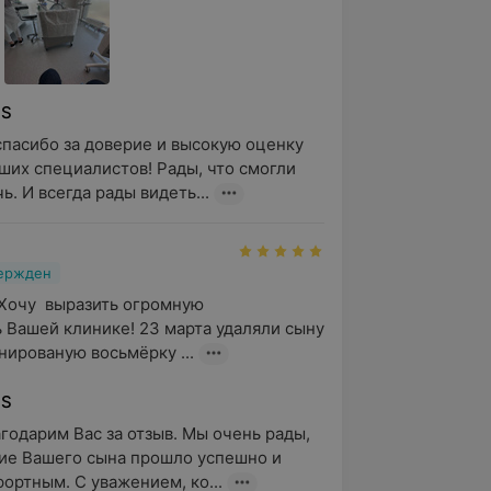
US
пасибо за доверие и высокую оценку 
ших специалистов! Рады, что смогли 
ь. И всегда рады видеть...
вержден
Хочу  выразить огромную 
 Вашей клинике! 23 марта удаляли сыну 
ированую восьмёрку ...
US
агодарим Вас за отзыв. Мы очень рады, 
ие Вашего сына прошло успешно и 
ортным. С уважением, ко...