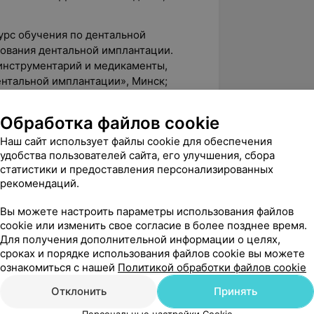
курс обучения по дентальной
ования дентальной имплантации.
инструментарий и медикаменты,
нтальной имплантации», Минск;
о-практический форум «Паринские
Обработка файлов cookie
графической безопасности при
ирургической стоматологии и
Наш сайт использует файлы cookie для обеспечения
инск;
удобства пользователей сайта, его улучшения, сбора
статистики и предоставления персонализированных
ия, возникающие при оказании
рекомендаций.
нск;
Вы можете настроить параметры использования файлов
 и особенности диагностики
cookie или изменить свое согласие в более позднее время.
заболеваний челюстно-лицевой
Для получения дополнительной информации о целях,
ранению Мингорисполкома, Минск;
сроках и порядке использования файлов cookie вы можете
ознакомиться с нашей
Политикой обработки файлов cookie
ьзование противомикробных
 воспалительных заболеваний
Отклонить
Принять
фекций кожи и мягких тканей.
Персональные настройки Cookie