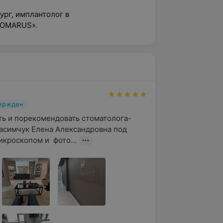
ург, имплантолог в
TOMARUS».
вержден
ь и порекомендовать стоматолога-
асимчук Елена Александровна под 
кроскопом и  фото...