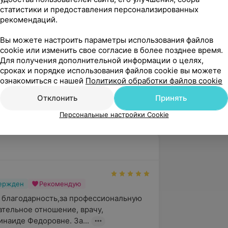
ции на безе БелМАПО по программе
статистики и предоставления персонализированных
я неотложной медицинской помощи на
рекомендаций.
Вы можете настроить параметры использования файлов
ых научно-практических
cookie или изменить свое согласие в более позднее время.
Для получения дополнительной информации о целях,
сроках и порядке использования файлов cookie вы можете
ознакомиться с нашей
Политикой обработки файлов cookie
городская стоматологическая
Отклонить
Принять
ологом-терапевтом.
Персональные настройки Cookie
вержден
Рекомендую
 благодарность,за профессиональную 
ательное отношение, врачу,

наиде Федоровне. За...