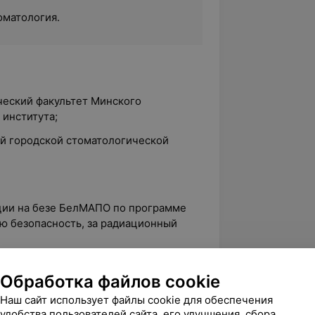
оматология.
ческий факультет Минского
 института;
ой городской стоматологической
ции на безе БелМАПО по программе
ю безопасность, за радиационный
ции на безе БелМАПО по программе
Обработка файлов cookie
 пародонта и слизистой оболочки
Наш сайт использует файлы cookie для обеспечения
удобства пользователей сайта, его улучшения, сбора