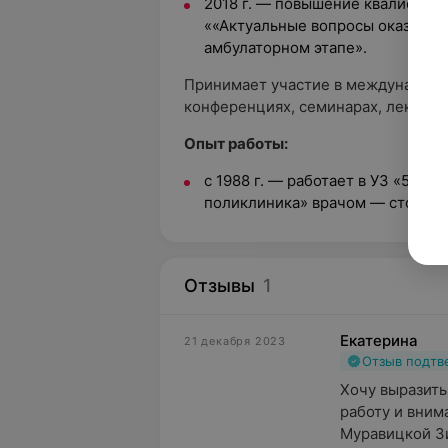
2018 г. — повышение квалифика
««Актуальные вопросы оказани
амбулаторном этапе».
Принимает участие в международн
конференциях, семинарах, лекциях
Опыт работы:
с 1988 г. — работает в УЗ «5-я 
поликлиника» врачом — стомат
Отзывы
1
Екатерина
21 декабря 2023
Отзыв подт
Хочу выразить
работу и вним
Муравицкой Зи