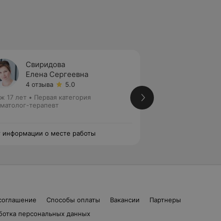
Свиридова
Куров
Елена Сергеевна
Залин
4 отзыва
5.0
5 отзы
ж 17 лет
•
Первая категория
Стаж 19 лет
•
Перв
матолог-терапевт
Стоматолог-терап
эндодонтист
 информации о месте работы
Нет информации о
соглашение
Способы оплаты
Вакансии
Партнеры
ботка персональных данных