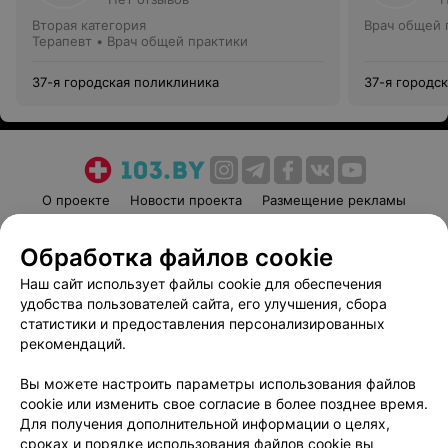
Вторая категория
Врач общей 
Терапевт • Врач общей практики
37-я городская поликлиника
37-я городс
О проекте
Новости проекта
Размещение рекламы
Медицинский маркетинг
Публичный договор
Обработка файлов cookie
Пользовательское соглашение
Способы оплаты
Наш сайт использует файлы cookie для обеспечения
Вакансии
Партнеры
удобства пользователей сайта, его улучшения, сбора
Написать руководителю 103.by
статистики и предоставления персонализированных
Написать в поддержку
рекомендаций.
Персональные настройки cookie
Вы можете настроить параметры использования файлов
Обработка персональных данных
cookie или изменить свое согласие в более позднее время.
Для получения дополнительной информации о целях,
сроках и порядке использования файлов cookie вы