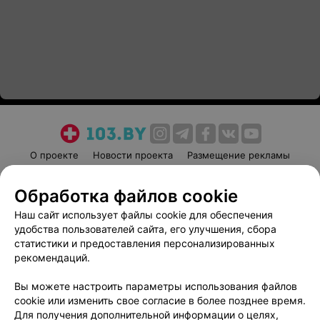
О проекте
Новости проекта
Размещение рекламы
Медицинский маркетинг
Публичный договор
Обработка файлов cookie
Пользовательское соглашение
Способы оплаты
Наш сайт использует файлы cookie для обеспечения
Вакансии
Партнеры
удобства пользователей сайта, его улучшения, сбора
Написать руководителю 103.by
статистики и предоставления персонализированных
Написать в поддержку
рекомендаций.
Персональные настройки cookie
Вы можете настроить параметры использования файлов
Обработка персональных данных
cookie или изменить свое согласие в более позднее время.
Для получения дополнительной информации о целях,