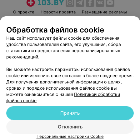
О проекте
Новости проекта
Размещение рекламы
Медицинский маркетинг
Публичный договор
Обработка файлов cookie
Пользовательское соглашение
Способы оплаты
Наш сайт использует файлы cookie для обеспечения
Вакансии
Партнеры
удобства пользователей сайта, его улучшения, сбора
Написать руководителю 103.by
статистики и предоставления персонализированных
Написать в поддержку
рекомендаций.
Персональные настройки cookie
Вы можете настроить параметры использования файлов
Обработка персональных данных
cookie или изменить свое согласие в более позднее время.
Для получения дополнительной информации о целях,
сроках и порядке использования файлов cookie вы
можете ознакомиться с нашей
Политикой обработки
файлов cookie
Принять
© 2026 ООО «Артокс Лаб», УНП 191700409
| 220012, Республика Беларусь,
г. Минск, улица Толбухина, 2, пом. 16 | help@103.by
Отклонить
Служба поддержки
+375 291212755
Персональные настройки Cookie