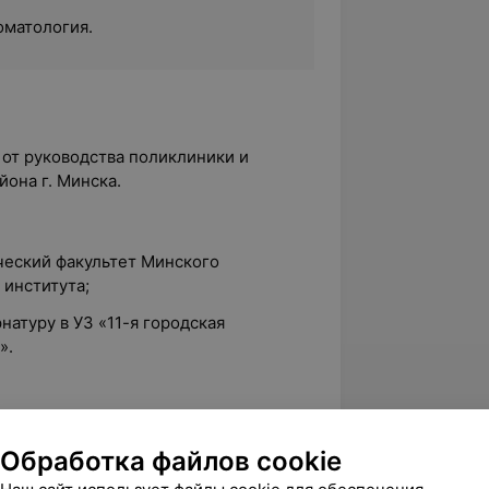
оматология.
 от руководства поликлиники и
она г. Минска.
ческий факультет Минского
 института;
натуру в УЗ «11-я городская
».
ции на базе БелМАПО по теме
актика заболеваний периодонта»;
Обработка файлов cookie
тва лечения стоматологических