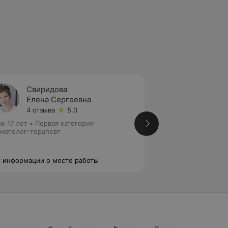
Свиридова
Куров
Елена Сергеевна
Залин
4 отзыва
5.0
5 отзы
ж 17 лет
•
Первая категория
Стаж 19 лет
•
Перв
матолог-терапевт
Стоматолог-терап
эндодонтист
 информации о месте работы
Нет информации о