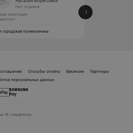
Наталья Борисовна
Екате
Нет отзывов
Нет от
вая категория
Вторая категория
матолог
Стоматолог
я городская поликлиника
37-я городская по
соглашение
Способы оплаты
Вакансии
Партнеры
ботка персональных данных
ом. 16 | help@103.by