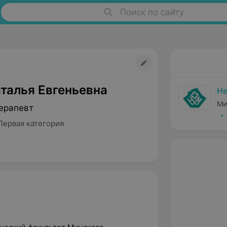
Поиск по сайту
талья Евгеньевна
Н
Ми
ерапевт
Первая категория