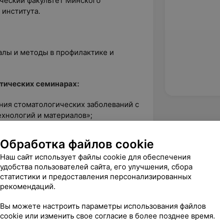
ический факультет Минского
 института.
алы и методы в профилактике и
тических семинарах:
ния стоматологических заболеваний с
хнологий и материалов»;
 реставрации. Пути достижения
Обработка файлов cookie
ультата», лектор доктор Антонио
Наш сайт использует файлы cookie для обеспечения
удобства пользователей сайта, его улучшения, сбора
Б 2017»;
статистики и предоставления персонализированных
рекомендаций.
врации зубов. Эстетика и
Вы можете настроить параметры использования файлов
(Германия) в стоматологической
cookie или изменить свое согласие в более позднее время.