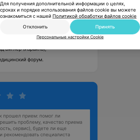
Для получения дополнительной информации о целях,
сроках и порядке использования файлов cookie вы можете
ументов и материалов для проведения
ознакомиться с нашей
Политикой обработки файлов cookie
Отклонить
Принять
 лектор Андрей Сапелюк (Украина);
Персональные настройки Cookie
зя-доступ. Гибридная техника
д Виглер (Израиль);
дицинский форум.