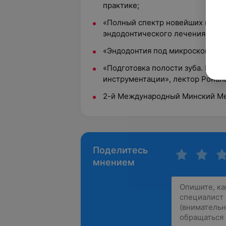
практике;
«Полный спектр новейших инстр
эндодонтического лечения»;
«Эндодонтия под микроскопом»,
«Подготовка полости зуба. Нинд
инструментации», лектор Рональ
2-й Международный Минский Ме
Поделитесь
мнением