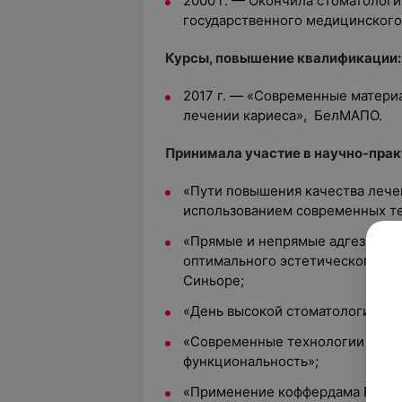
2000 г. — Окончила стоматолог
государственного медицинского
Курсы, повышение квалификации:
2017 г. — «Современные матери
лечении кариеса», БелМАПО.
Принимала участие в научно-прак
«Пути повышения качества лече
использованием современных те
«Прямые и непрямые адгезивные
оптимального эстетического рез
Синьоре;
«День высокой стоматологии в Р
«Современные технологии реста
функциональность»;
«Применение коффердама Roeko 