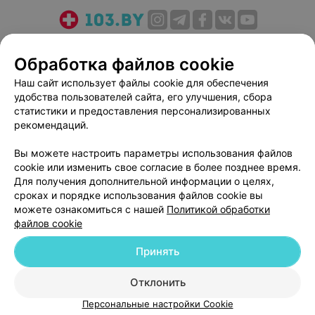
О проекте
Новости проекта
Размещение рекламы
Обработка файлов cookie
Медицинский маркетинг
Публичный договор
Пользовательское соглашение
Способы оплаты
Наш сайт использует файлы cookie для обеспечения
удобства пользователей сайта, его улучшения, сбора
Вакансии
Партнеры
статистики и предоставления персонализированных
Написать руководителю 103.by
рекомендаций.
Написать в поддержку
Вы можете настроить параметры использования файлов
Персональные настройки cookie
cookie или изменить свое согласие в более позднее время.
Обработка персональных данных
Для получения дополнительной информации о целях,
сроках и порядке использования файлов cookie вы
можете ознакомиться с нашей
Политикой обработки
файлов cookie
Принять
© 2026 ООО «Артокс Лаб», УНП 191700409
| 220012, Республика Беларусь,
Отклонить
г. Минск, улица Толбухина, 2, пом. 16 | help@103.by
Персональные настройки Cookie