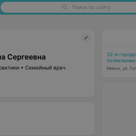
Поиск по сайту
32-я город
на Сергеевна
поликлиник
рактики • Семейный врач
Минск, ул. Го