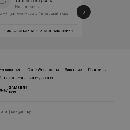
Татьяна Петровна
Любов
Нет отзывов
Нет от
ч общей практики • Семейный врач
Врач общей практи
Реабилитолог
я городская клиническая поликлиника
32-я городская кл
соглашение
Способы оплаты
Вакансии
Партнеры
ботка персональных данных
ом. 16 | help@103.by