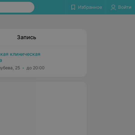
Избранное
Войти
Запись
ская клиническая
а
лубева, 25
до 20:00