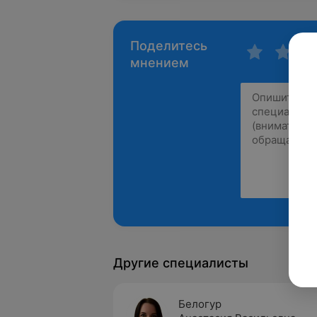
Поделитесь
мнением
Другие специалисты
Белогур