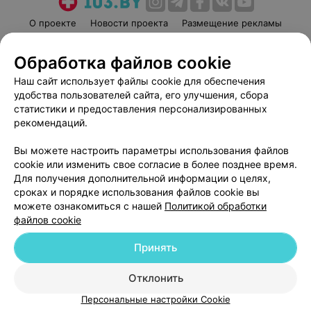
О проекте
Новости проекта
Размещение рекламы
Медицинский маркетинг
Публичный договор
Обработка файлов cookie
Пользовательское соглашение
Способы оплаты
Наш сайт использует файлы cookie для обеспечения
Вакансии
Партнеры
удобства пользователей сайта, его улучшения, сбора
Написать руководителю 103.by
статистики и предоставления персонализированных
Написать в поддержку
рекомендаций.
Персональные настройки cookie
Вы можете настроить параметры использования файлов
Обработка персональных данных
cookie или изменить свое согласие в более позднее время.
Для получения дополнительной информации о целях,
сроках и порядке использования файлов cookie вы
можете ознакомиться с нашей
Политикой обработки
файлов cookie
Принять
© 2026 ООО «Артокс Лаб», УНП 191700409
| 220012, Республика Беларусь,
г. Минск, улица Толбухина, 2, пом. 16 | help@103.by
Отклонить
Служба поддержки
+375 291212755
Персональные настройки Cookie