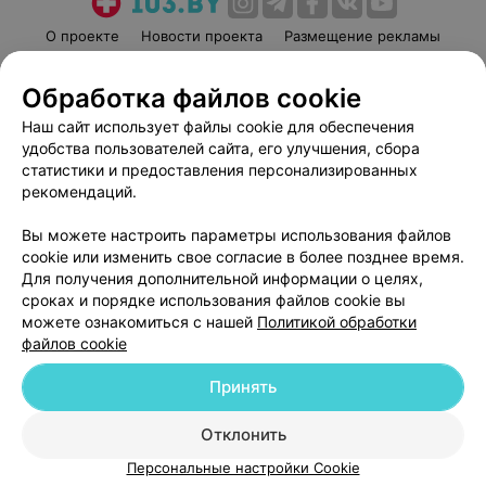
О проекте
Новости проекта
Размещение рекламы
Медицинский маркетинг
Публичный договор
Обработка файлов cookie
Пользовательское соглашение
Способы оплаты
Наш сайт использует файлы cookie для обеспечения
Вакансии
Партнеры
удобства пользователей сайта, его улучшения, сбора
Написать руководителю 103.by
статистики и предоставления персонализированных
Написать в поддержку
рекомендаций.
Персональные настройки cookie
Вы можете настроить параметры использования файлов
Обработка персональных данных
cookie или изменить свое согласие в более позднее время.
Для получения дополнительной информации о целях,
сроках и порядке использования файлов cookie вы
можете ознакомиться с нашей
Политикой обработки
файлов cookie
Принять
© 2026 ООО «Артокс Лаб», УНП 191700409
| 220012, Республика Беларусь,
г. Минск, улица Толбухина, 2, пом. 16 | help@103.by
Отклонить
Служба поддержки
+375 291212755
Персональные настройки Cookie