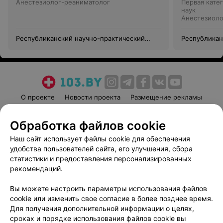
Анестезиолог-реаниматолог
Первая кате
наук
Анестезиоло
Республиканский научно-практический
Республикан
центр «Кардиология»
центр «Кард
О проекте
Новости проекта
Размещение рекламы
Медицинский маркетинг
Публичный договор
Обработка файлов cookie
Пользовательское соглашение
Способы оплаты
Наш сайт использует файлы cookie для обеспечения
Вакансии
Партнеры
удобства пользователей сайта, его улучшения, сбора
Написать руководителю 103.by
статистики и предоставления персонализированных
Написать в поддержку
рекомендаций.
Персональные настройки cookie
Вы можете настроить параметры использования файлов
Обработка персональных данных
cookie или изменить свое согласие в более позднее время.
Для получения дополнительной информации о целях,
сроках и порядке использования файлов cookie вы