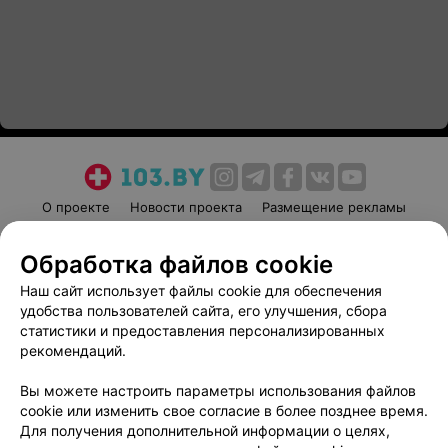
О проекте
Новости проекта
Размещение рекламы
Медицинский маркетинг
Публичный договор
Обработка файлов cookie
Пользовательское соглашение
Способы оплаты
Наш сайт использует файлы cookie для обеспечения
Вакансии
Партнеры
удобства пользователей сайта, его улучшения, сбора
Написать руководителю 103.by
статистики и предоставления персонализированных
Написать в поддержку
рекомендаций.
Персональные настройки cookie
Вы можете настроить параметры использования файлов
Обработка персональных данных
cookie или изменить свое согласие в более позднее время.
Для получения дополнительной информации о целях,