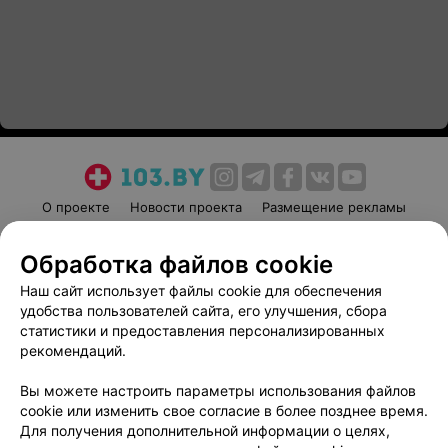
О проекте
Новости проекта
Размещение рекламы
Медицинский маркетинг
Публичный договор
Обработка файлов cookie
Пользовательское соглашение
Способы оплаты
Наш сайт использует файлы cookie для обеспечения
Вакансии
Партнеры
удобства пользователей сайта, его улучшения, сбора
Написать руководителю 103.by
статистики и предоставления персонализированных
Написать в поддержку
рекомендаций.
Персональные настройки cookie
Вы можете настроить параметры использования файлов
Обработка персональных данных
cookie или изменить свое согласие в более позднее время.
Для получения дополнительной информации о целях,