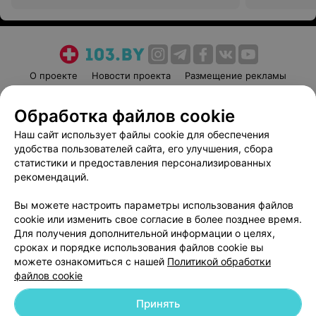
О проекте
Новости проекта
Размещение рекламы
Медицинский маркетинг
Публичный договор
Обработка файлов cookie
Пользовательское соглашение
Способы оплаты
Наш сайт использует файлы cookie для обеспечения
Вакансии
Партнеры
удобства пользователей сайта, его улучшения, сбора
Написать руководителю 103.by
статистики и предоставления персонализированных
Написать в поддержку
рекомендаций.
Персональные настройки cookie
Вы можете настроить параметры использования файлов
Обработка персональных данных
cookie или изменить свое согласие в более позднее время.
Для получения дополнительной информации о целях,
сроках и порядке использования файлов cookie вы
можете ознакомиться с нашей
Политикой обработки
файлов cookie
Принять
© 2026 ООО «Артокс Лаб», УНП 191700409
| 220012, Республика Беларусь,