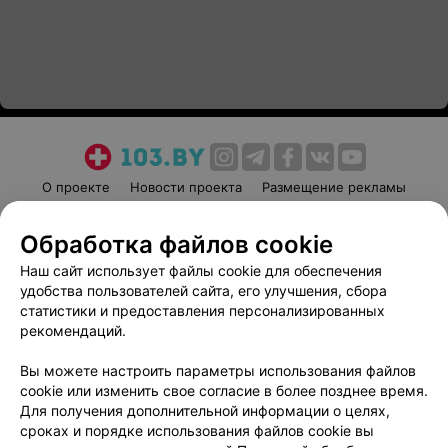
О проекте
Новости проекта
Размещение рекламы
Медицинский маркетинг
Публичный договор
Обработка файлов cookie
Пользовательское соглашение
Способы оплаты
Наш сайт использует файлы cookie для обеспечения
Вакансии
Партнеры
удобства пользователей сайта, его улучшения, сбора
Написать руководителю 103.by
статистики и предоставления персонализированных
Написать в поддержку
рекомендаций.
Персональные настройки cookie
Вы можете настроить параметры использования файлов
Обработка персональных данных
cookie или изменить свое согласие в более позднее время.
Для получения дополнительной информации о целях,
сроках и порядке использования файлов cookie вы