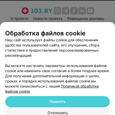
О проекте
Новости проекта
Размещение рекламы
Медицинский маркетинг
Публичный договор
Обработка файлов cookie
Пользовательское соглашение
Способы оплаты
Наш сайт использует файлы cookie для обеспечения
Вакансии
Партнеры
удобства пользователей сайта, его улучшения, сбора
Написать руководителю 103.by
статистики и предоставления персонализированных
Написать в поддержку
рекомендаций.
Персональные настройки cookie
Вы можете настроить параметры использования файлов
Обработка персональных данных
cookie или изменить свое согласие в более позднее время.
Для получения дополнительной информации о целях,
сроках и порядке использования файлов cookie вы
можете ознакомиться с нашей
Политикой обработки
файлов cookie
Принять
© 2026 ООО «Артокс Лаб», УНП 191700409
| 220012, Республика Беларусь,
г. Минск, улица Толбухина, 2, пом. 16 | help@103.by
Отклонить