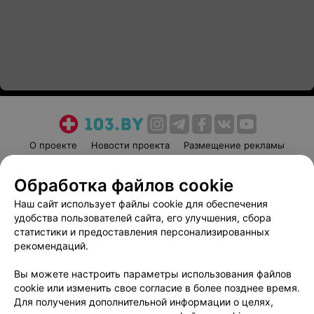
О проекте
Новости проекта
Размещение рекламы
Медицинский маркетинг
Публичный договор
Обработка файлов cookie
Пользовательское соглашение
Способы оплаты
Наш сайт использует файлы cookie для обеспечения
Вакансии
Партнеры
удобства пользователей сайта, его улучшения, сбора
Написать руководителю 103.by
статистики и предоставления персонализированных
Написать в поддержку
рекомендаций.
Персональные настройки cookie
Вы можете настроить параметры использования файлов
Обработка персональных данных
cookie или изменить свое согласие в более позднее время.
Для получения дополнительной информации о целях,