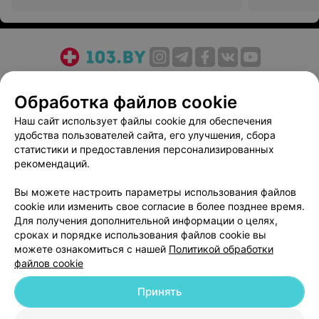
О проекте
Новости проекта
Размещение рекламы
Обработка файлов cookie
Медицинский маркетинг
Публичный договор
Пользовательское соглашение
Способы оплаты
Наш сайт использует файлы cookie для обеспечения
удобства пользователей сайта, его улучшения, сбора
Вакансии
Партнеры
статистики и предоставления персонализированных
Написать руководителю 103.by
рекомендаций.
Написать в поддержку
Вы можете настроить параметры использования файлов
Персональные настройки cookie
cookie или изменить свое согласие в более позднее время.
Обработка персональных данных
Для получения дополнительной информации о целях,
сроках и порядке использования файлов cookie вы
можете ознакомиться с нашей
Политикой обработки
файлов cookie
Принять
© 2026 ООО «Артокс Лаб», УНП 191700409
| 220012, Республика Беларусь,