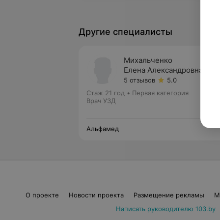
Другие специалисты
Михальченко
Елена Александровна
5 отзывов
5.0
Стаж 21 год
•
Первая категория
Врач УЗД
Альфамед
О проекте
Новости проекта
Размещение рекламы
М
Написать руководителю 103.by