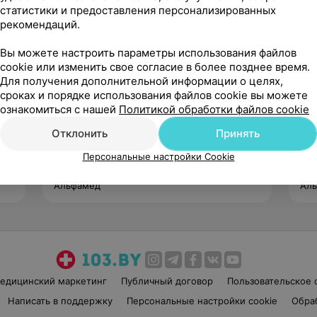
статистики и предоставления персонализированных
рекомендаций.
Вы можете настроить параметры использования файлов
cookie или изменить свое согласие в более позднее время.
Для получения дополнительной информации о целях,
Соловьева
сроках и порядке использования файлов cookie вы можете
Елена Сергеевна
ознакомиться с нашей
Политикой обработки файлов cookie
17 отзывов
4.8
Отклонить
Принять
Стаж 21 год
•
Первая категория
Ста
Врач УЗД
Вра
Персональные настройки Cookie
Альфамед
Ал
едицинский маркетинг
Публичный договор
Пользовательское 
Написать в поддержку
Персональные настройки cookie
Обра