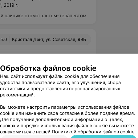
 2019 г.
шей клинике стоматологом-терапевтом.
5.0
Кристалл Дент, ул. Советская, 99Б
еаа
вержден
Рекомендую
Обработка файлов cookie
у многих, появилась проблема с 
Наш сайт использует файлы cookie для обеспечения
тывать судьбу я не стала, и, благодаря 
удобства пользователей сайта, его улучшения, сбора
адио" вы...
статистики и предоставления персонализированных
рекомендаций.
 ул. Советская, 99Б
Вы можете настроить параметры использования файлов
cookie или изменить свое согласие в более позднее время.
вержден
Для получения дополнительной информации о целях,
сроках и порядке использования файлов cookie вы можете
не буду, просто Кристал Дент лучшие из 
ознакомиться с нашей
Политикой обработки файлов cookie
тасия Викторовна Вы самая лучшая!))))