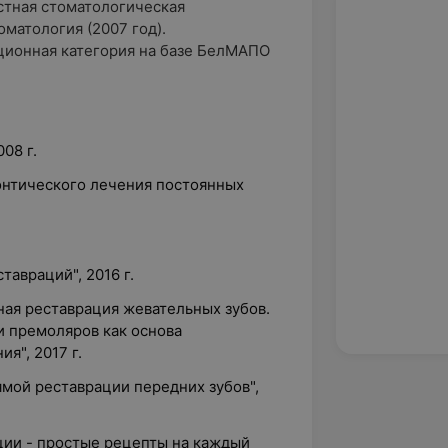
стная стоматологическая
матология (2007 год).
ационная категория на базе БелМАПО
08 г.
нтического лечения постоянных
тавраций", 2016 г.
ная реставрация жевательных зубов.
и премоляров как основа
я", 2017 г.
мой реставрации передних зубов",
ии - простые рецепты на каждый