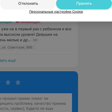
Отклонить
Принять
 ул. Советская, 99Б
Персональные настройки Cookie
вержден
Рекомендую
 уже не в первый раз с ребенком и все 
ом высоком уровне! Девушки на 
нь милые и др...
 ул. Советская, 99Б
зать ещё