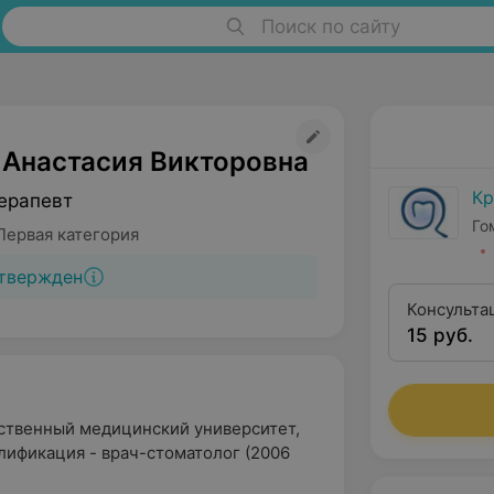
Поиск по сайту
 Анастасия Викторовна
Кр
ерапевт
Го
Первая категория
твержден
Консульта
15 руб.
ственный медицинский университет,
лификация - врач-стоматолог (2006