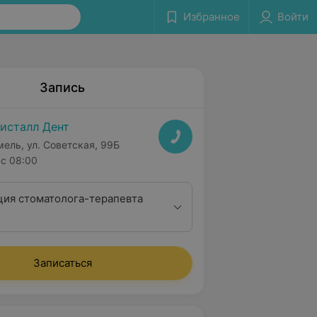
Избранное
Войти
Запись
исталл Дент
мель, ул. Советская, 99Б
с 08:00
ция стоматолога-терапевта
Записаться