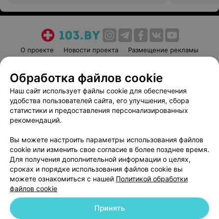
О проекте
Новости проекта
Размещение рекламы
Медицинский маркетинг
Публичный договор
Обработка файлов cookie
Пользовательское соглашение
Способы оплаты
Наш сайт использует файлы cookie для обеспечения
Вакансии
Партнеры
удобства пользователей сайта, его улучшения, сбора
Написать руководителю 103.by
статистики и предоставления персонализированных
Написать в поддержку
рекомендаций.
Персональные настройки cookie
Вы можете настроить параметры использования файлов
Обработка персональных данных
cookie или изменить свое согласие в более позднее время.
Для получения дополнительной информации о целях,
сроках и порядке использования файлов cookie вы
можете ознакомиться с нашей
Политикой обработки
файлов cookie
Принять
© 2026 ООО «Артокс Лаб», УНП 191700409
| 220012, Республика Беларусь,