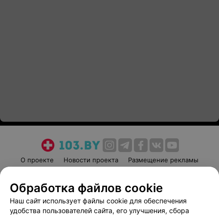
О проекте
Новости проекта
Размещение рекламы
Медицинский маркетинг
Публичный договор
Обработка файлов cookie
Пользовательское соглашение
Способы оплаты
Наш сайт использует файлы cookie для обеспечения
Вакансии
Партнеры
удобства пользователей сайта, его улучшения, сбора
Написать руководителю 103.by