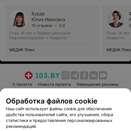
Бурда
Юлия Ивановна
10 отзывов
5.0
2
Стаж 16 лет
•
Первая категория
Стаж 14 лет
Рефлексотерапевт • Невролог
Невролог
МЕДИК Плюс
МЕДИК Плю
О проекте
Новости проекта
Размещение рекламы
Медицинский маркетинг
Публичный договор
Обработка файлов cookie
Пользовательское соглашение
Способы оплаты
Наш сайт использует файлы cookie для обеспечения
Вакансии
Партнеры
удобства пользователей сайта, его улучшения, сбора
Написать руководителю 103.by
статистики и предоставления персонализированных
Написать в поддержку
рекомендаций.