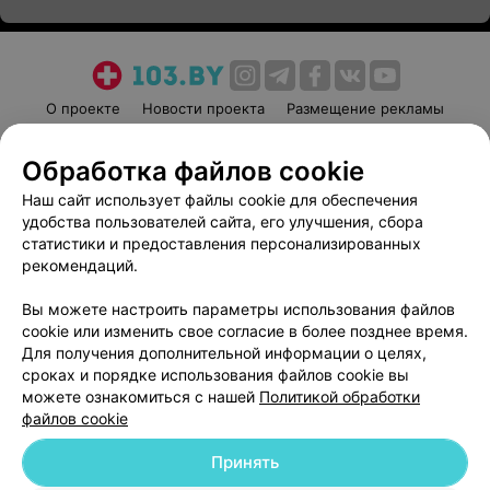
О проекте
Новости проекта
Размещение рекламы
Медицинский маркетинг
Публичный договор
Обработка файлов cookie
Пользовательское соглашение
Способы оплаты
Наш сайт использует файлы cookie для обеспечения
Вакансии
Партнеры
удобства пользователей сайта, его улучшения, сбора
Написать руководителю 103.by
статистики и предоставления персонализированных
Написать в поддержку
рекомендаций.
Персональные настройки cookie
Вы можете настроить параметры использования файлов
Обработка персональных данных
cookie или изменить свое согласие в более позднее время.
Для получения дополнительной информации о целях,
сроках и порядке использования файлов cookie вы
можете ознакомиться с нашей
Политикой обработки
файлов cookie
Принять
© 2026 ООО «Артокс Лаб», УНП 191700409
| 220012, Республика Беларусь,