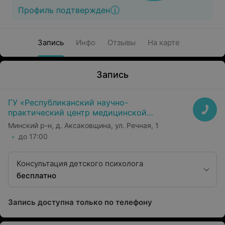
Профиль подтвержден
Запись
Инфо
Отзывы
На карте
Запись
ГУ «Республиканский научно-
практический центр медицинской
экспертизы и реабилитаци»
Минский р-н, д. Аксаковщина, ул. Речная, 1
до 17:00
Консультация детского психолога
бесплатно
Запись доступна только по телефону