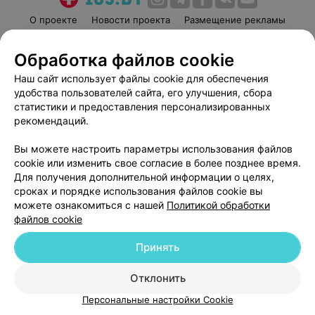
О проекте
Новости проекта
Размещение рекламы
Медицинский маркетинг
Публичный договор
Обработка файлов cookie
Пользовательское соглашение
Способы оплаты
Наш сайт использует файлы cookie для обеспечения
Вакансии
Партнеры
удобства пользователей сайта, его улучшения, сбора
Написать руководителю 103.by
статистики и предоставления персонализированных
Написать в поддержку
рекомендаций.
Персональные настройки cookie
Вы можете настроить параметры использования файлов
Обработка персональных данных
cookie или изменить свое согласие в более позднее время.
Для получения дополнительной информации о целях,
сроках и порядке использования файлов cookie вы
можете ознакомиться с нашей
Политикой обработки
файлов cookie
Принять
© 2026 ООО «Артокс Лаб», УНП 191700409
| 220012, Республика Беларусь,
г. Минск, улица Толбухина, 2, пом. 16 | help@103.by
Отклонить
Служба поддержки
+375 291212755
Персональные настройки Cookie